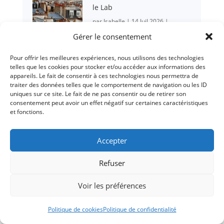
le Lab
par
Isabelle
|
14 Juil 2026
|
Maintenir l'abstinence
Gérer le consentement
Pour offrir les meilleures expériences, nous utilisons des technologies
telles que les cookies pour stocker et/ou accéder aux informations des
Comment savoir si mon
appareils. Le fait de consentir à ces technologies nous permettra de
proche est alcoolique ?
traiter des données telles que le comportement de navigation ou les ID
uniques sur ce site. Le fait de ne pas consentir ou de retirer son
par
Olivier
|
5 Mai 2026
|
Etre
consentement peut avoir un effet négatif sur certaines caractéristiques
proche d'une personne alcoolique
et fonctions.
Accepter
Comment parler à un
alcoolique sans tout faire
Refuser
exploser ?
par
Olivier
|
4 Mai 2026
|
Etre
Voir les préférences
proche d'une personne alcoolique
Politique de cookies
Politique de confidentialité