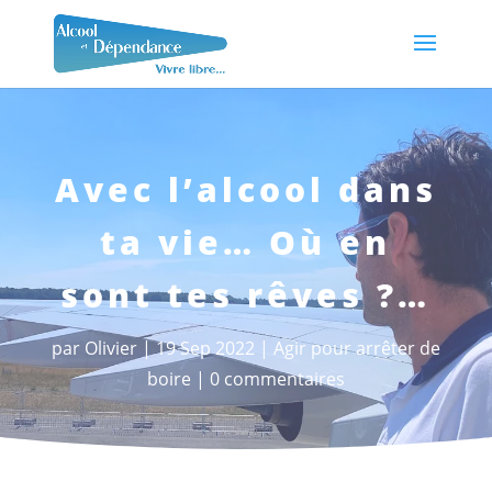
Avec l’alcool dans
ta vie… Où en
sont tes rêves ?…
par
Olivier
19 Sep 2022
Agir pour arrêter de
boire
0 commentaires