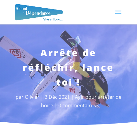
Arrête de
réfléchir, lance
toi !
par
Olivier
3 Déc 2021
Agir pour arrêter de
boire
0 commentaires