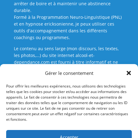
arrêter de boire et à maintenir une abstinence
durable.
Formé à la Programmation Neuro-Linguistique (PNL)
et en hypnose ericksonienne, je peux utiliser ces
outils d'accompagnement dans les différents
coachings ou programmes.
Le contenu au sens large (mon discours, les textes,
les photos,...) du site internet alcool-et-
dependance.com est fourni à titre informatif et ne
saurait en aucune manière se substituer à un
Gérer le consentement
examen médical, une consultation, un diagnostic ou
un traitement médical. N’interrompez jamais un
Pour offrir les meilleures expériences, nous utilisons des technologies
traitement médical sans l’autorisation de votre
telles que les cookies pour stocker et/ou accéder aux informations des
médecin. Demandez toujours conseil à votre
appareils. Le fait de consentir à ces technologies nous permettra de
médecin ou tout autre professionnel de santé
traiter des données telles que le comportement de navigation ou les ID
uniques sur ce site. Le fait de ne pas consentir ou de retirer son
qualifié pour toute question se rapportant à l’état de
consentement peut avoir un effet négatif sur certaines caractéristiques
santé ou de nutrition.
et fonctions.
En cas d’urgence médicale, contactez
immédiatement votre médecin ou l’hôpital.
Accepter